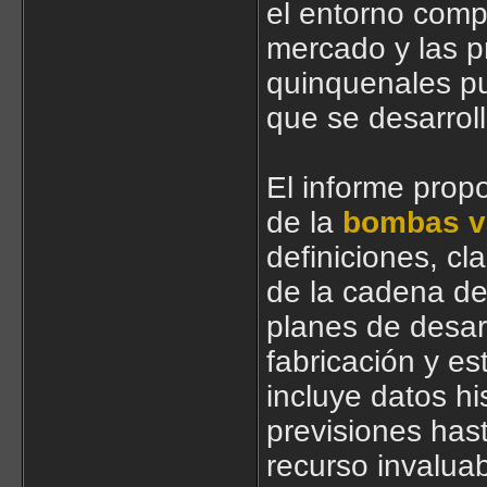
el entorno compe
mercado y las p
quinquenales p
que se desarrol
El informe prop
de la
bombas v
definiciones, cl
de la cadena de 
planes de desar
fabricación y es
incluye datos h
previsiones hast
recurso invaluab