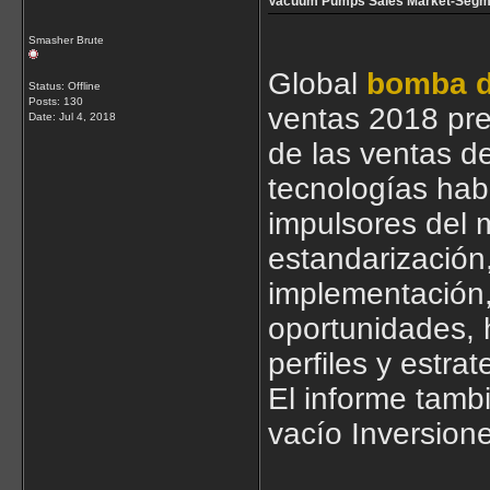
Vacuum Pumps Sales Market-Segme
Smasher Brute
Global
bomba d
Status: Offline
Posts: 130
ventas 2018 pre
Date:
Jul 4, 2018
de las ventas de
tecnologías habi
impulsores del m
estandarización
implementación,
oportunidades, h
perfiles y estra
El informe tamb
vacío Inversion