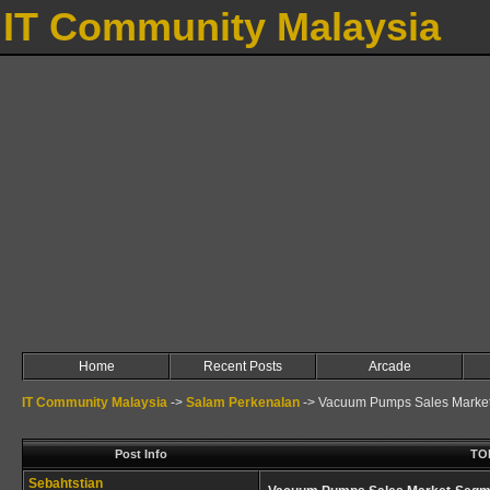
IT Community Malaysia
Home
Recent Posts
Arcade
IT Community Malaysia
->
Salam Perkenalan
->
Vacuum Pumps Sales Market
Post Info
TOP
Sebahtstian