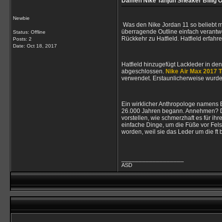
Damen Nike Tanjun Sneaker Billig O
Newbie
Was den Nike Jordan 11 so beliebt m
überragende Outline einfach verantwo
Status: Offline
Rückkehr zu Hatfield. Hatfield erfahr
Posts: 2
Date:
Oct 18, 2017
Hatfield hinzugefügt Lackleder in d
abgeschlossen.
Nike Air Max 2017 T
verwendet. Erstaunlicherweise wurde
Ein wirklicher Anthropologe namens 
26.000 Jahren begann. Annehmen? Die 
vorstellen, wie schmerzhaft es für 
einfache Dinge, um die Füße vor Fel
worden, weil sie das Leder um die ft 
__________________
ASD