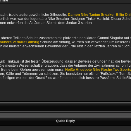
nline
acht, ist die außergewöhnliche Silhouette,
Damen Nike Tanjun Sneaker Billig Onl
rtlich war, war der legendäre Nike Sneaker-Designer Tinker Hatfield. Dieser Sch
enen entworfen die Air Jordan Sie mit dem Jordan 3 starten.
en oberen Teil des Schuhs zusammen mit platziert einen klaren Gummi Singular au
rainers Verkauf Günstig
Schuhe am Anfang, wurden nur verwendet, um unseren Fuß
n die meisten erwachsenen Bewohner der Erde erst in den letzten Jahren mit Sc
Erik Trinkaus ist der festen Überzeugung, dass er Beweise gefunden hat, die bewe
meisten Wissenschaftler glauben, dass die Anfänge der Zivilisationen schon frühe
ihre Beine beim Gehen gewesen sein muss.
Heiße Angebote Nike Roshe Two Sport
sen, Kälte und Trümmern zu schützen. Sie benutzten nur oft nur "Fußsäcke". Turn
befestigen wollten, der Grund? es war für eine deutlich bessere Passform. Schließli
Quick Reply