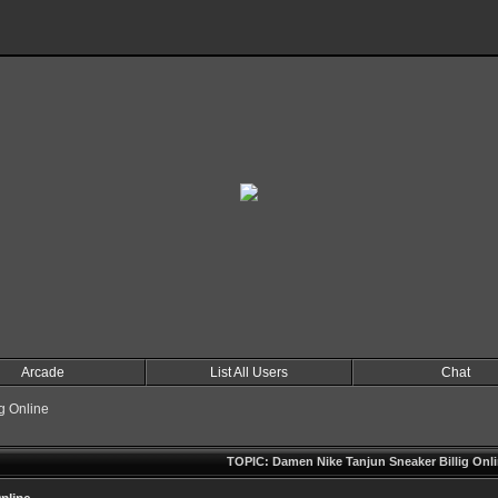
Arcade
List All Users
Chat
g Online
TOPIC: Damen Nike Tanjun Sneaker Billig Onl