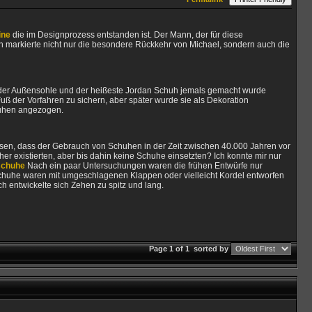
ine
die im Designprozess entstanden ist. Der Mann, der für diese
uh markierte nicht nur die besondere Rückkehr von Michael, sondern auch die
f der Außensohle und der heißeste Jordan Schuh jemals gemacht wurde
 der Vorfahren zu sichern, aber später wurde sie als Dekoration
huhen angezogen.
isen, dass der Gebrauch von Schuhen in der Zeit zwischen 40.000 Jahren vor
r existierten, aber bis dahin keine Schuhe einsetzten? Ich konnte mir nur
schuhe
Nach ein paar Untersuchungen waren die frühen Entwürfe nur
 Schuhe waren mit umgeschlagenen Klappen oder vielleicht Kordel entworfen
ch entwickelte sich Zehen zu spitz und lang.
Page 1 of 1
sorted by