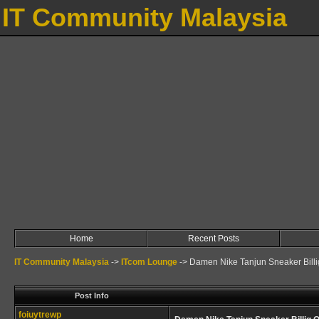
IT Community Malaysia
Home
Recent Posts
IT Community Malaysia
->
ITcom Lounge
->
Damen Nike Tanjun Sneaker Billi
Post Info
foiuytrewp