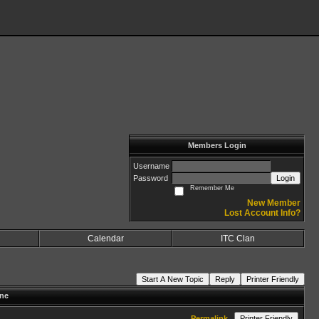
Members Login
Username
Password
Login
Remember Me
New Member
Lost Account Info?
Calendar
ITC Clan
Start A New Topic
Reply
Printer Friendly
ine
Permalink
Printer Friendly